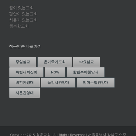
꿈이 있는교회
평안이 있는교회
치유가 있는교회
행복한교회
청운방송 바로가기
주일설교
온가족기도회
수요설교
특별새벽집회
NOW
할렐루야찬양대
비전찬양대
늘감사찬양대
임마누엘찬양대
시온찬양대
Copyright 2015 청운교회 | All Rights Reserved | 서울특별시 강남구 언주