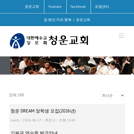
청운교회
Youtube
facebook
로뎀센터
꿈,평안,치유,행복
|
청운교회
전체 260
청운 DREAM 장학생 모집(2026년)
cwch
|
2026.06.17
|
추천 0
|
조회 1549
기부금 영수증 발급안내