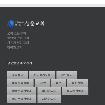
꿈이 있는교회
평안이 있는교회
치유가 있는교회
행복한교회
청운방송 바로가기
주일설교
온가족기도회
수요설교
특별새벽집회
NOW
특순
봉헌찬양
할렐루야찬양대
비전찬양대
늘감사찬양대
임마누엘찬양대
시온찬양대