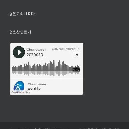
청운교회 FLICKR
청운찬양듣기