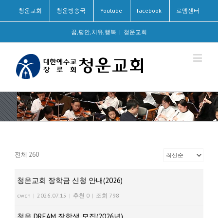
청운교회
청운방송국
Youtube
facebook
로뎀센터
꿈,평안,치유,행복
|
청운교회
전체 260
청운교회 장학금 신청 안내(2026)
cwch
|
2026.07.15
|
추천 0
|
조회 798
청운 DREAM 장학생 모집(2026년)