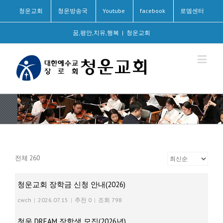
청운교회
청운방송국
Youtube
facebook
로뎀센터
꿈,평안,치유,행복
|
청운교회
전체 260
청운교회 장학금 신청 안내(2026)
cwch
|
2026.07.15
|
추천 0
|
조회 798
청운 DREAM 장학생 모집(2026년)