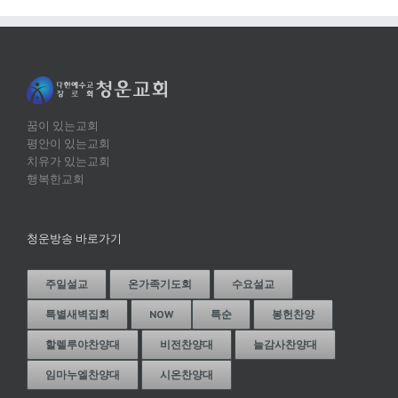
꿈이 있는교회
평안이 있는교회
치유가 있는교회
행복한교회
청운방송 바로가기
주일설교
온가족기도회
수요설교
특별새벽집회
NOW
특순
봉헌찬양
할렐루야찬양대
비전찬양대
늘감사찬양대
임마누엘찬양대
시온찬양대