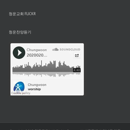
청운교회 FLICKR
청운찬양듣기