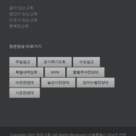
꿈이 있는교회
평안이 있는교회
치유가 있는교회
행복한교회
청운방송 바로가기
주일설교
온가족기도회
수요설교
특별새벽집회
NOW
할렐루야찬양대
비전찬양대
늘감사찬양대
임마누엘찬양대
시온찬양대
Copyright 2015 청운교회 | All Rights Reserved | 서울특별시 강남구 언주