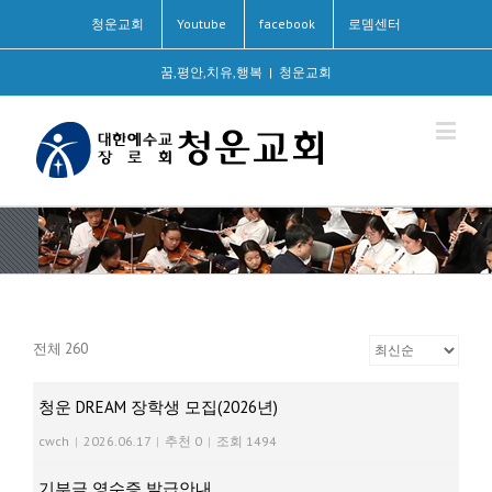
청운교회
Youtube
facebook
로뎀센터
꿈,평안,치유,행복
|
청운교회
전체 260
청운 DREAM 장학생 모집(2026년)
cwch
|
2026.06.17
|
추천 0
|
조회 1494
기부금 영수증 발급안내