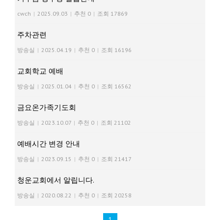
cwch
|
2025.09.03
|
추천 0
|
조회 17869
주차관련
방송실
|
2025.04.19
|
추천 0
|
조회 16196
교회학교 예배
방송실
|
2025.01.04
|
추천 0
|
조회 16562
금요온가족기도회
방송실
|
2023.10.07
|
추천 0
|
조회 21102
예배시간 변경 안내
방송실
|
2023.09.15
|
추천 0
|
조회 21417
청운교회에서 알립니다.
방송실
|
2020.08.22
|
추천 0
|
조회 20258
1