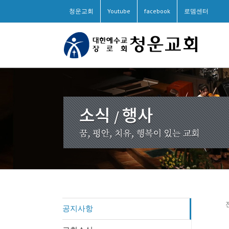
청운교회
Youtube
facebook
로뎀센터
공지사항