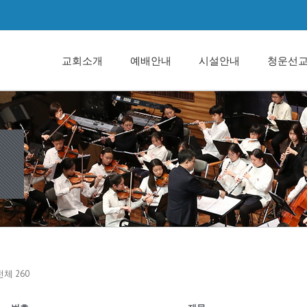
교회소개
예배안내
시설안내
청운선
전체 260