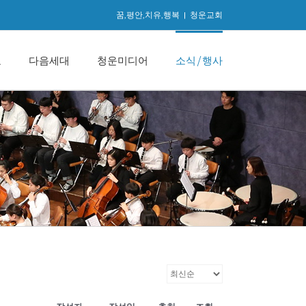
꿈,평안,치유,행복
|
청운교회
교
다음세대
청운미디어
소식/행사