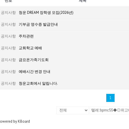
번호
제목
공지사항
청운 DREAM 장학생 모집(2026년)
공지사항
기부금 영수증 발급안내
공지사항
주차관련
공지사항
교회학교 예배
공지사항
금요온가족기도회
공지사항
예배시간 변경 안내
공지사항
청운교회에서 알립니다.
1
owered by KBoard