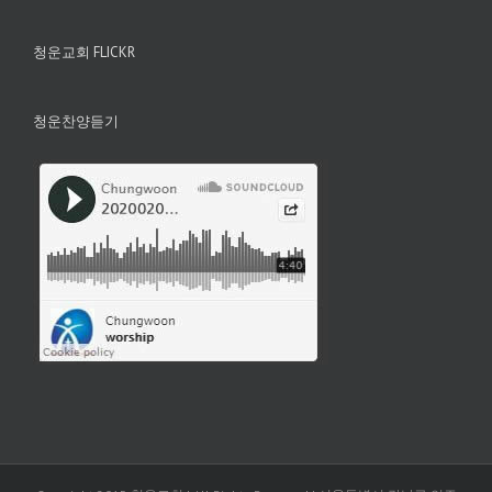
청운교회 FLICKR
청운찬양듣기