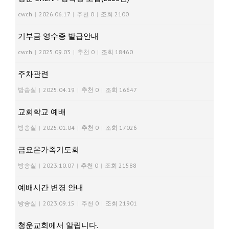
cwch
|
2026.06.17
|
추천 0
|
조회 2100
기부금 영수증 발급안내
cwch
|
2025.09.03
|
추천 0
|
조회 18460
주차관련
방송실
|
2025.04.19
|
추천 0
|
조회 16647
교회학교 예배
방송실
|
2025.01.04
|
추천 0
|
조회 17026
금요온가족기도회
방송실
|
2023.10.07
|
추천 0
|
조회 21588
예배시간 변경 안내
방송실
|
2023.09.15
|
추천 0
|
조회 21901
청운교회에서 알립니다.