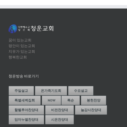
꿈이 있는교회
평안이 있는교회
치유가 있는교회
행복한교회
청운방송 바로가기
주일설교
온가족기도회
수요설교
특별새벽집회
NOW
특순
봉헌찬양
할렐루야찬양대
비전찬양대
늘감사찬양대
임마누엘찬양대
시온찬양대