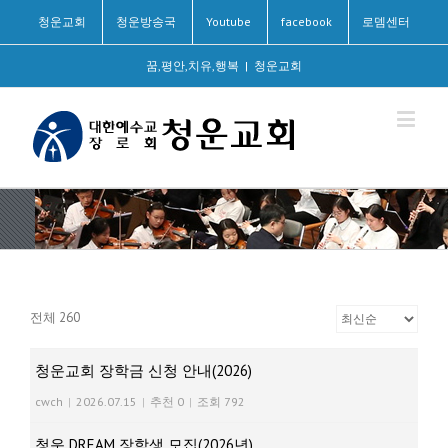
청운교회
청운방송국
Youtube
facebook
로뎀센터
꿈,평안,치유,행복
|
청운교회
전체 260
청운교회 장학금 신청 안내(2026)
cwch
|
2026.07.15
|
추천 0
|
조회 792
청운 DREAM 장학생 모집(2026년)