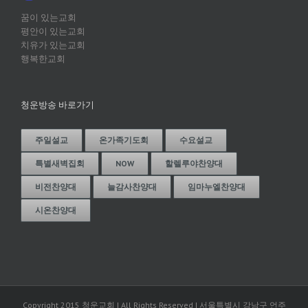
꿈이 있는교회
평안이 있는교회
치유가 있는교회
행복한교회
청운방송 바로가기
주일설교
온가족기도회
수요설교
특별새벽집회
NOW
할렐루야찬양대
비전찬양대
늘감사찬양대
임마누엘찬양대
시온찬양대
Copyright 2015 청운교회 | All Rights Reserved | 서울특별시 강남구 언주