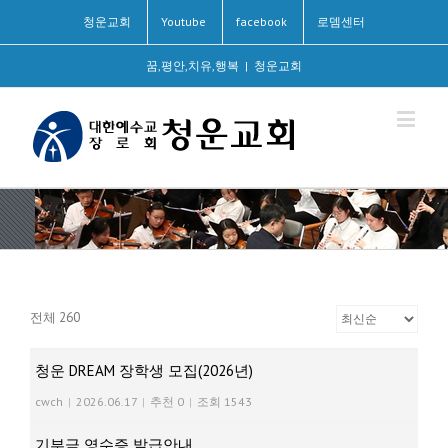
청운교회
Youtube
facebook
로뎀센터
꿈,평안,치유,행복
|
청운교회
전체 260
청운 DREAM 장학생 모집(2026년)
cwch
|
2026.06.17
|
추천 0
|
조회 1543
기부금 영수증 발급안내