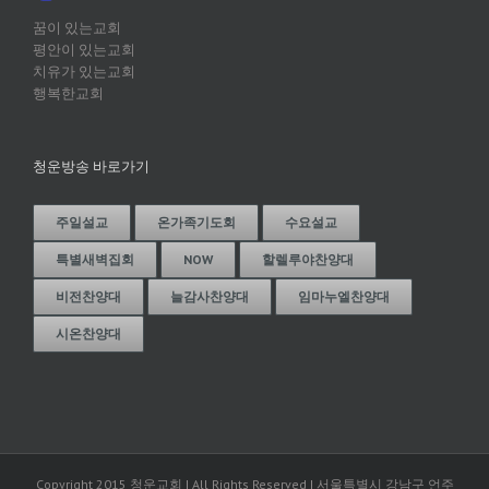
꿈이 있는교회
평안이 있는교회
치유가 있는교회
행복한교회
청운방송 바로가기
주일설교
온가족기도회
수요설교
특별새벽집회
NOW
할렐루야찬양대
비전찬양대
늘감사찬양대
임마누엘찬양대
시온찬양대
Copyright 2015 청운교회 | All Rights Reserved | 서울특별시 강남구 언주