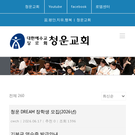
청운교회
Youtube
facebook
로뎀센터
꿈,평안,치유,행복
|
청운교회
전체 260
청운 DREAM 장학생 모집(2026년)
cwch
|
2026.06.17
|
추천 0
|
조회 1396
기부금 영수증 발급안내