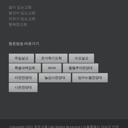
꿈이 있는교회
평안이 있는교회
치유가 있는교회
행복한교회
청운방송 바로가기
주일설교
온가족기도회
수요설교
특별새벽집회
NOW
할렐루야찬양대
비전찬양대
늘감사찬양대
임마누엘찬양대
시온찬양대
Copyright 2015 청운교회 | All Rights Reserved | 서울특별시 강남구 언주