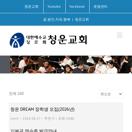
청운교회
Youtube
facebook
로뎀센터
꿈,평안,치유,행복
|
청운교회
전체 260
청운 DREAM 장학생 모집(2026년)
cwch
|
2026.06.17
|
추천 0
|
조회 1686
기부금 영수증 발급안내