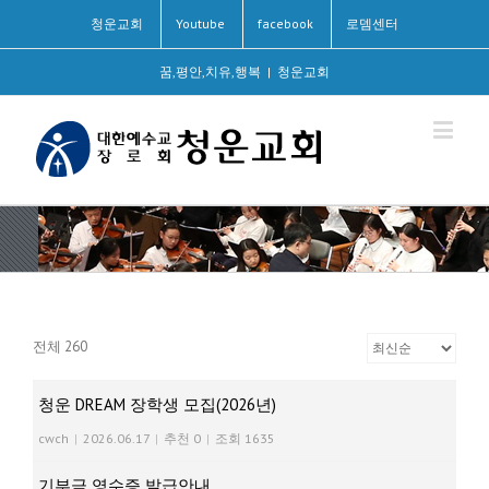
청운교회
Youtube
facebook
로뎀센터
꿈,평안,치유,행복
|
청운교회
전체 260
청운 DREAM 장학생 모집(2026년)
cwch
|
2026.06.17
|
추천 0
|
조회 1635
기부금 영수증 발급안내