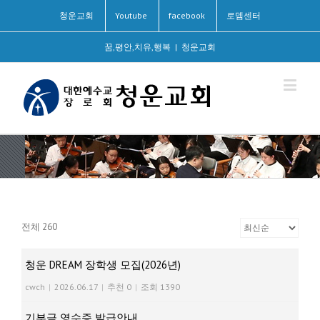
청운교회
Youtube
facebook
로뎀센터
꿈,평안,치유,행복
|
청운교회
전체 260
청운 DREAM 장학생 모집(2026년)
cwch
|
2026.06.17
|
추천 0
|
조회 1390
기부금 영수증 발급안내