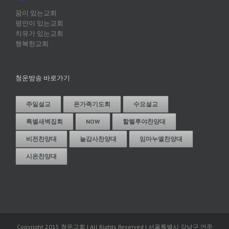
꿈이 있는교회
평안이 있는교회
치유가 있는교회
행복한교회
청운방송 바로가기
주일설교
온가족기도회
수요설교
특별새벽집회
NOW
할렐루야찬양대
비전찬양대
늘감사찬양대
임마누엘찬양대
시온찬양대
Copyright 2015 청운교회 | All Rights Reserved | 서울특별시 강남구 언주