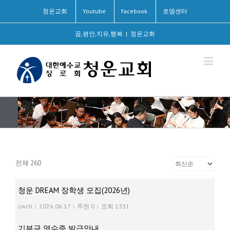
청운교회
Youtube
facebook
로뎀센터
꿈,평안,치유,행복
|
청운교회
전체 260
청운 DREAM 장학생 모집(2026년)
cwch
|
2026.06.17
|
추천 0
|
조회 1331
기부금 영수증 발급안내