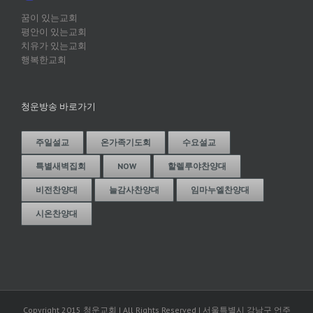
꿈이 있는교회
평안이 있는교회
치유가 있는교회
행복한교회
청운방송 바로가기
주일설교
온가족기도회
수요설교
특별새벽집회
NOW
할렐루야찬양대
비전찬양대
늘감사찬양대
임마누엘찬양대
시온찬양대
Copyright 2015 청운교회 | All Rights Reserved | 서울특별시 강남구 언주