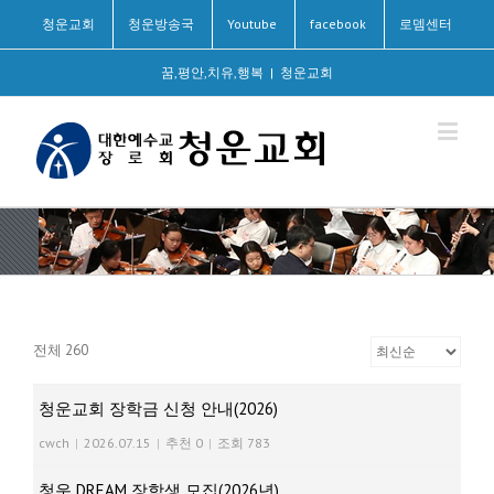
청운교회
청운방송국
Youtube
facebook
로뎀센터
꿈,평안,치유,행복
|
청운교회
전체 260
청운교회 장학금 신청 안내(2026)
cwch
|
2026.07.15
|
추천 0
|
조회 783
청운 DREAM 장학생 모집(2026년)