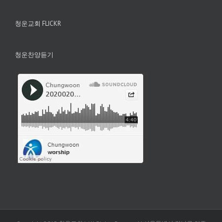
청운교회 FLICKR
청운찬양듣기