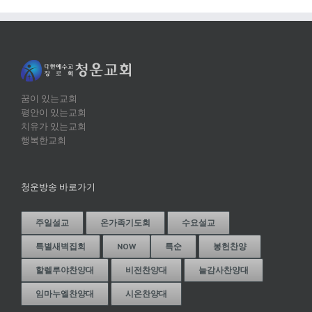
꿈이 있는교회
평안이 있는교회
치유가 있는교회
행복한교회
청운방송 바로가기
주일설교
온가족기도회
수요설교
특별새벽집회
NOW
특순
봉헌찬양
할렐루야찬양대
비전찬양대
늘감사찬양대
임마누엘찬양대
시온찬양대