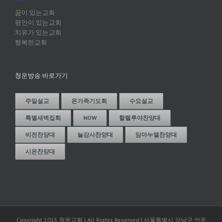
꿈이 있는교회
평안이 있는교회
치유가 있는교회
행복한교회
청운방송 바로가기
주일설교
온가족기도회
수요설교
특별새벽집회
NOW
할렐루야찬양대
비전찬양대
늘감사찬양대
임마누엘찬양대
시온찬양대
Copyright 2015 청운교회 | All Rights Reserved | 서울특별시 강남구 언주