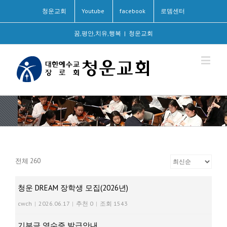
청운교회
Youtube
facebook
로뎀센터
꿈,평안,치유,행복
|
청운교회
전체 260
청운 DREAM 장학생 모집(2026년)
cwch
|
2026.06.17
|
추천 0
|
조회 1543
기부금 영수증 발급안내