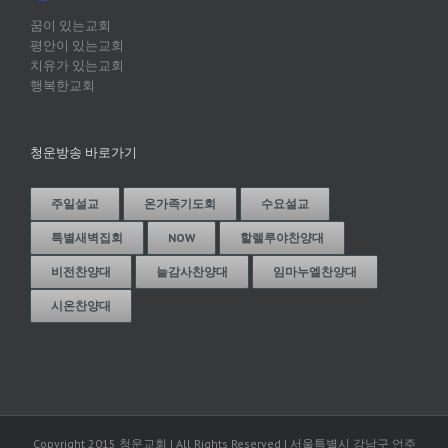
꿈이 있는교회
평안이 있는교회
치유가 있는교회
행복한교회
청운방송 바로가기
주일설교
온가족기도회
수요설교
특별새벽집회
NOW
할렐루야찬양대
비전찬양대
늘감사찬양대
임마누엘찬양대
시온찬양대
Copyright 2015 청운교회 | All Rights Reserved | 서울특별시 강남구 언주