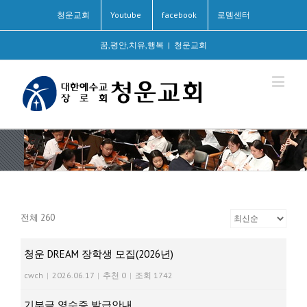
청운교회
Youtube
facebook
로뎀센터
꿈,평안,치유,행복
|
청운교회
전체 260
청운 DREAM 장학생 모집(2026년)
cwch
|
2026.06.17
|
추천 0
|
조회 1742
기부금 영수증 발급안내