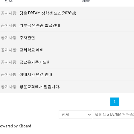
번호
제목
공지사항
청운 DREAM 장학생 모집(2026년)
공지사항
기부금 영수증 발급안내
공지사항
주차관련
공지사항
교회학교 예배
공지사항
금요온가족기도회
공지사항
예배시간 변경 안내
공지사항
청운교회에서 알립니다.
1
owered by KBoard