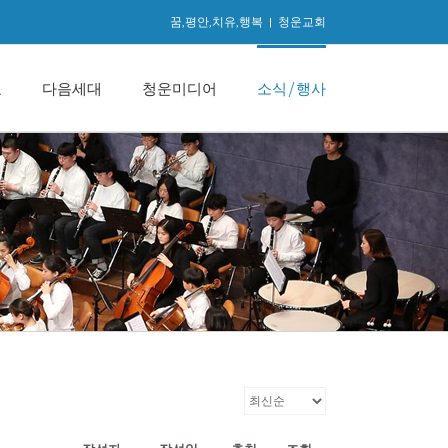
꿈,평안,치유,행복
|
청운교회
교
다음세대
청운미디어
소식/행사