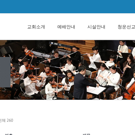
교회소개
예배안내
시설안내
청운선
전체 260