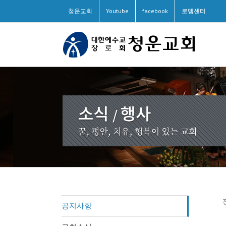
청운교회
Youtube
facebook
로뎀센터
공지사항