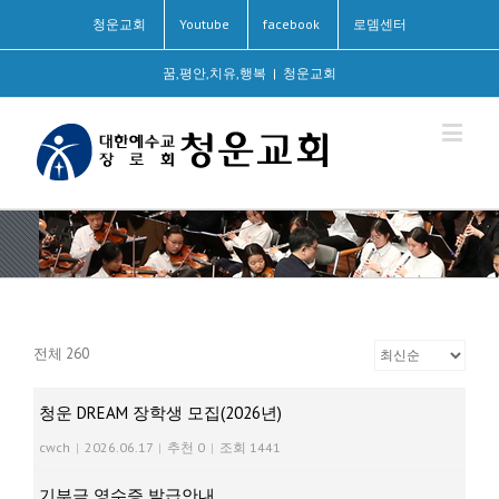
청운교회
Youtube
facebook
로뎀센터
꿈,평안,치유,행복
|
청운교회
전체 260
청운 DREAM 장학생 모집(2026년)
cwch
|
2026.06.17
|
추천 0
|
조회 1441
기부금 영수증 발급안내