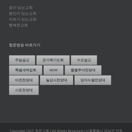
꿈이 있는교회
평안이 있는교회
치유가 있는교회
행복한교회
청운방송 바로가기
주일설교
온가족기도회
수요설교
특별새벽집회
NOW
할렐루야찬양대
비전찬양대
늘감사찬양대
임마누엘찬양대
시온찬양대
Copyright 2015 청운교회 | All Rights Reserved | 서울특별시 강남구 언주