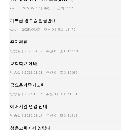
cwch
|
2026.06.17
|
추천 0
|
조회 2112
기부금 영수증 발급안내
cwch
|
2025.09.03
|
추천 0
|
조회 18470
주차관련
방송실
|
2025.04.19
|
추천 0
|
조회 16660
교회학교 예배
방송실
|
2025.01.04
|
추천 0
|
조회 17039
금요온가족기도회
방송실
|
2023.10.07
|
추천 0
|
조회 21601
예배시간 변경 안내
방송실
|
2023.09.15
|
추천 0
|
조회 21918
청운교회에서 알립니다.