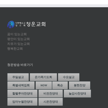
꿈이 있는교회
평안이 있는교회
치유가 있는교회
행복한교회
청운방송 바로가기
주일설교
온가족기도회
수요설교
특별새벽집회
NOW
특순
봉헌찬양
할렐루야찬양대
비전찬양대
늘감사찬양대
임마누엘찬양대
시온찬양대