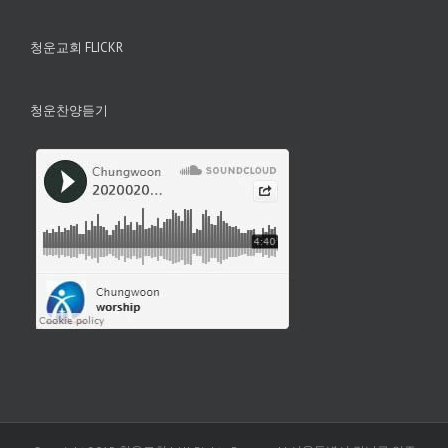
청운교회 FLICKR
청운찬양듣기