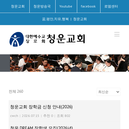
청운교회
청운방송국
Youtube
facebook
로뎀센터
꿈,평안,치유,행복
|
청운교회
전체 260
청운교회 장학금 신청 안내(2026)
cwch
|
2026.07.15
|
추천 0
|
조회 802
청운 DREAM 장학생 모집(2026년)