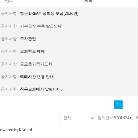
번호
제목
공지사항
청운 DREAM 장학생 모집(2026년)
공지사항
기부금 영수증 발급안내
공지사항
주차관련
공지사항
교회학교 예배
공지사항
금요온가족기도회
공지사항
예배시간 변경 안내
공지사항
청운교회에서 알립니다.
1
owered by KBoard