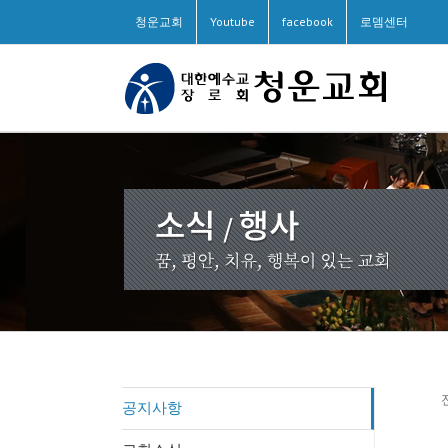
청운교회
Youtube
facebook
로뎀센터
공지사항