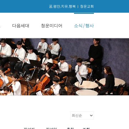
꿈,평안,치유,행복
|
청운교회
교
다음세대
청운미디어
소식/행사