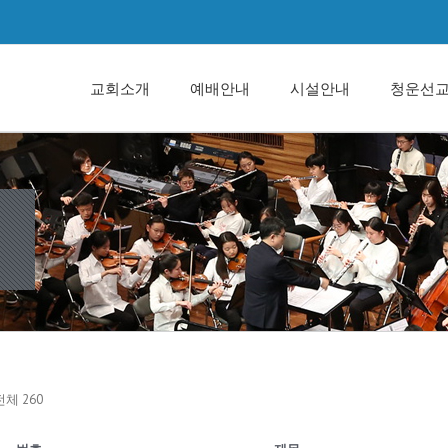
교회소개
예배안내
시설안내
청운선
전체 260