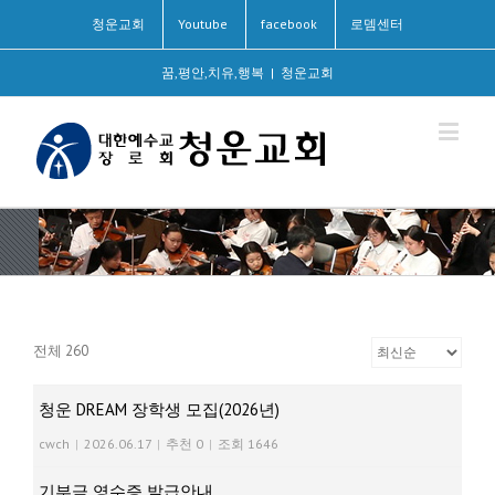
청운교회
Youtube
facebook
로뎀센터
꿈,평안,치유,행복
|
청운교회
전체 260
청운 DREAM 장학생 모집(2026년)
cwch
|
2026.06.17
|
추천 0
|
조회 1646
기부금 영수증 발급안내