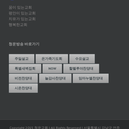
꿈이 있는교회
평안이 있는교회
치유가 있는교회
행복한교회
청운방송 바로가기
주일설교
온가족기도회
수요설교
특별새벽집회
NOW
할렐루야찬양대
비전찬양대
늘감사찬양대
임마누엘찬양대
시온찬양대
Copyright 2015 청운교회 | All Rights Reserved | 서울특별시 강남구 언주