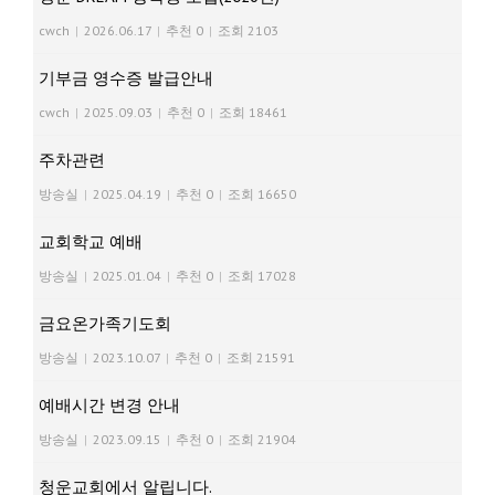
cwch
|
2026.06.17
|
추천 0
|
조회 2103
기부금 영수증 발급안내
cwch
|
2025.09.03
|
추천 0
|
조회 18461
주차관련
방송실
|
2025.04.19
|
추천 0
|
조회 16650
교회학교 예배
방송실
|
2025.01.04
|
추천 0
|
조회 17028
금요온가족기도회
방송실
|
2023.10.07
|
추천 0
|
조회 21591
예배시간 변경 안내
방송실
|
2023.09.15
|
추천 0
|
조회 21904
청운교회에서 알립니다.