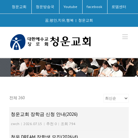
청운교회
청운방송국
Youtube
facebook
로뎀센터
꿈,평안,치유,행복
|
청운교회
전체 260
청운교회 장학금 신청 안내(2026)
cwch
|
2026.07.15
|
추천 0
|
조회 794
청운 DREAM 장학생 모집(2026년)