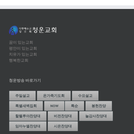
꿈이 있는교회
평안이 있는교회
치유가 있는교회
행복한교회
청운방송 바로가기
주일설교
온가족기도회
수요설교
특별새벽집회
NOW
특순
봉헌찬양
할렐루야찬양대
비전찬양대
늘감사찬양대
임마누엘찬양대
시온찬양대