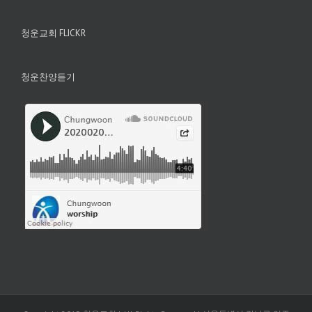
청운교회 FLICKR
청운찬양듣기