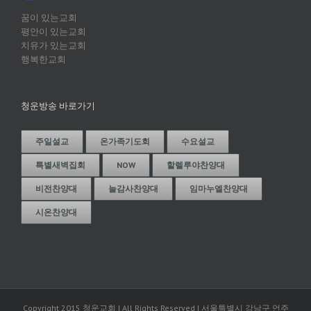
꿈이 있는교회
평안이 있는교회
치유가 있는교회
행복한교회
청운방송 바로가기
주일설교
온가족기도회
수요설교
특별새벽집회
NOW
할렐루야찬양대
비전찬양대
늘감사찬양대
임마누엘찬양대
시온찬양대
Copyright 2015 청운교회 | All Rights Reserved | 서울특별시 강남구 언주