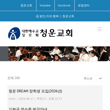
청운교회
Youtube
facebook
로뎀센터
꿈,평안,치유,행복
|
청운교회
전체 260
청운 DREAM 장학생 모집(2026년)
cwch
|
2026.06.17
|
추천 0
|
조회 1573
기부금 영수증 발급안내