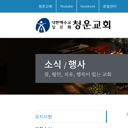
청운교회
Youtube
facebook
로뎀센터
공지사항