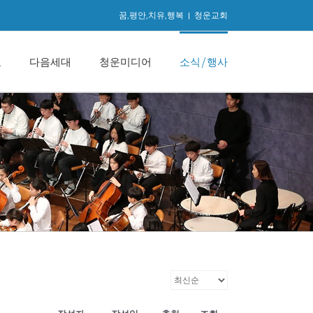
꿈,평안,치유,행복
|
청운교회
교
다음세대
청운미디어
소식/행사