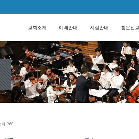
교회소개
예배안내
시설안내
청운선
전체 260