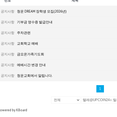
번호
제목
공지사항
청운 DREAM 장학생 모집(2026년)
공지사항
기부금 영수증 발급안내
공지사항
주차관련
공지사항
교회학교 예배
공지사항
금요온가족기도회
공지사항
예배시간 변경 안내
공지사항
청운교회에서 알립니다.
1
owered by KBoard