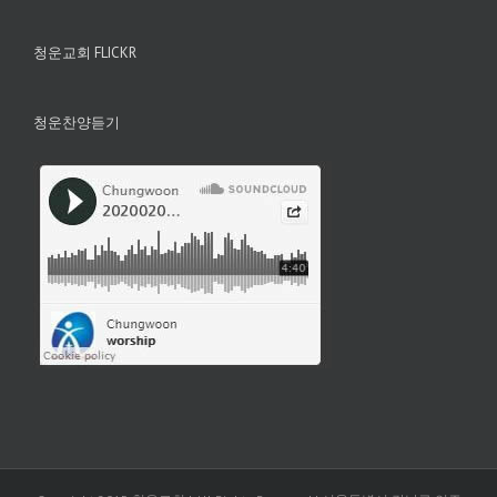
청운교회 FLICKR
청운찬양듣기