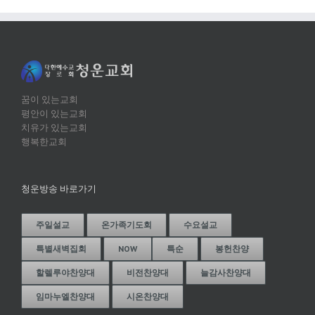
꿈이 있는교회
평안이 있는교회
치유가 있는교회
행복한교회
청운방송 바로가기
주일설교
온가족기도회
수요설교
특별새벽집회
NOW
특순
봉헌찬양
할렐루야찬양대
비전찬양대
늘감사찬양대
임마누엘찬양대
시온찬양대