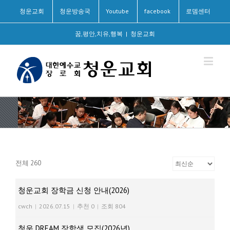
청운교회
청운방송국
Youtube
facebook
로뎀센터
꿈,평안,치유,행복
|
청운교회
전체 260
청운교회 장학금 신청 안내(2026)
cwch
|
2026.07.15
|
추천 0
|
조회 804
청운 DREAM 장학생 모집(2026년)