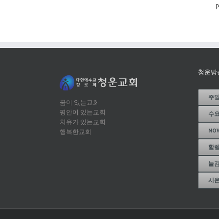
P
청운방
주
꿈이 있는교회
평안이 있는교회
수
치유가 있는교회
NO
행복한교회
할
늘
시