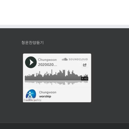
청운찬양듣기