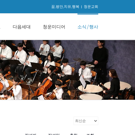
꿈,평안,치유,행복
|
청운교회
교
다음세대
청운미디어
소식/행사