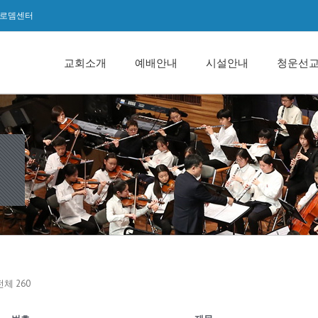
로뎀센터
교회소개
예배안내
시설안내
청운선
전체 260