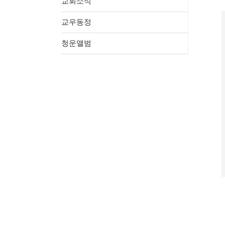
교회소식
교우동정
청운앨범