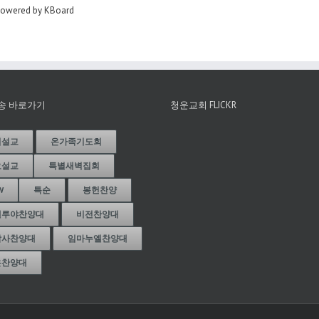
owered by KBoard
송 바로가기
청운교회 FLICKR
일설교
온가족기도회
요설교
특별새벽집회
W
특순
봉헌찬양
렐루야찬양대
비전찬양대
감사찬양대
임마누엘찬양대
온찬양대