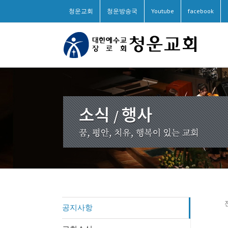
청운교회
청운방송국
Youtube
facebook
공지사항