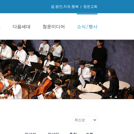
꿈,평안,치유,행복
|
청운교회
교
다음세대
청운미디어
소식/행사