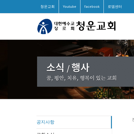
청운교회
Youtube
facebook
로뎀센터
공지사항