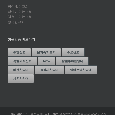
꿈이 있는교회
평안이 있는교회
치유가 있는교회
행복한교회
청운방송 바로가기
주일설교
온가족기도회
수요설교
특별새벽집회
NOW
할렐루야찬양대
비전찬양대
늘감사찬양대
임마누엘찬양대
시온찬양대
Copyright 2015 청운교회 | All Rights Reserved | 서울특별시 강남구 언주