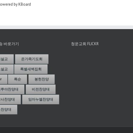
owered by KBoard
송 바로가기
청운교회 FLICKR
일설교
온가족기도회
요설교
특별새벽집회
W
특순
봉헌찬양
렐루야찬양대
비전찬양대
감사찬양대
임마누엘찬양대
온찬양대