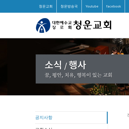
청운교회
청운방송국
Youtube
facebook
공지사항