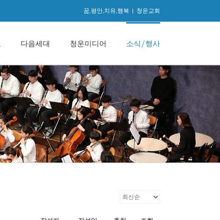
꿈,평안,치유,행복
|
청운교회
교
다음세대
청운미디어
소식/행사