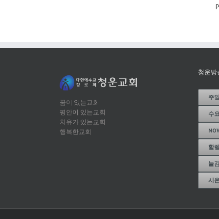
P
청운방
주
꿈이 있는교회
평안이 있는교회
수
치유가 있는교회
NO
행복한교회
할
늘
시