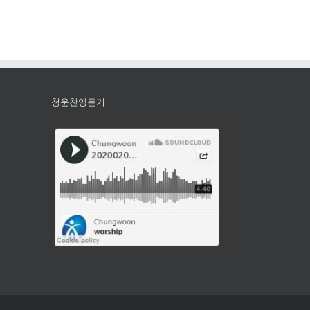
청운찬양듣기