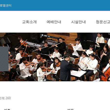
로뎀센터
교회소개
예배안내
시설안내
청운선
전체 260