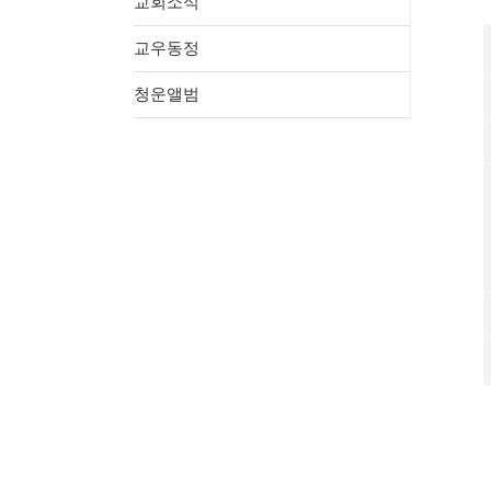
교회소식
교우동정
청운앨범