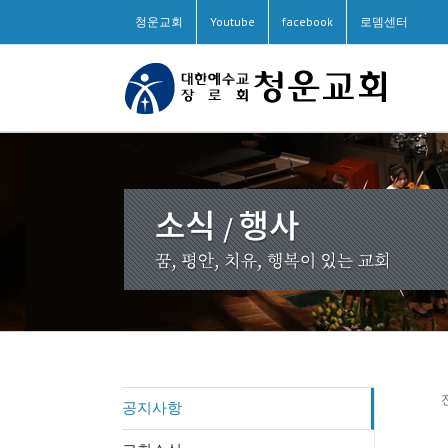
청운교회
Youtube
facebook
로뎀센터
공지사항