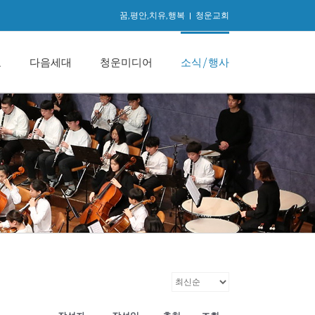
꿈,평안,치유,행복
|
청운교회
교
다음세대
청운미디어
소식/행사