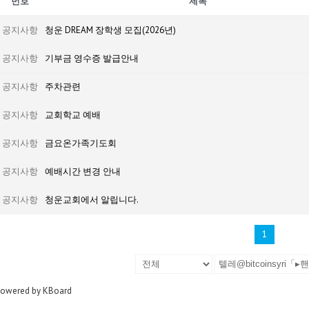
번호
제목
공지사항
청운 DREAM 장학생 모집(2026년)
공지사항
기부금 영수증 발급안내
공지사항
주차관련
공지사항
교회학교 예배
공지사항
금요온가족기도회
공지사항
예배시간 변경 안내
공지사항
청운교회에서 알립니다.
1
owered by KBoard