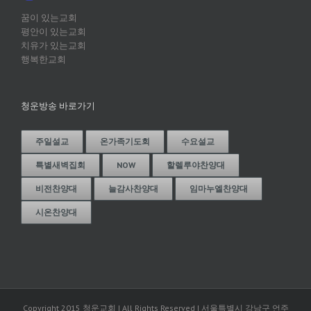
꿈이 있는교회
평안이 있는교회
치유가 있는교회
행복한교회
청운방송 바로가기
주일설교
온가족기도회
수요설교
특별새벽집회
NOW
할렐루야찬양대
비전찬양대
늘감사찬양대
임마누엘찬양대
시온찬양대
Copyright 2015 청운교회 | All Rights Reserved | 서울특별시 강남구 언주