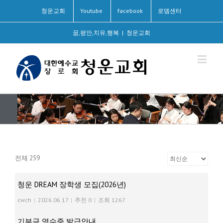
청운교회
Youtube
facebook
로뎀센터
꿈,평안,치유,행복
|
청운교회
전체 259
청운 DREAM 장학생 모집(2026년)
cwch
|
2026.06.17
|
추천 0
|
조회 1267
기부금 영수증 발급안내