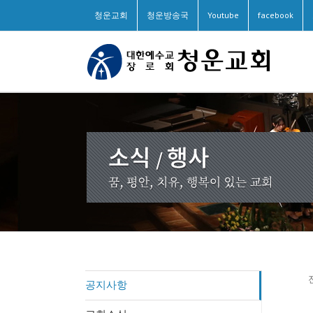
청운교회
청운방송국
Youtube
facebook
공지사항