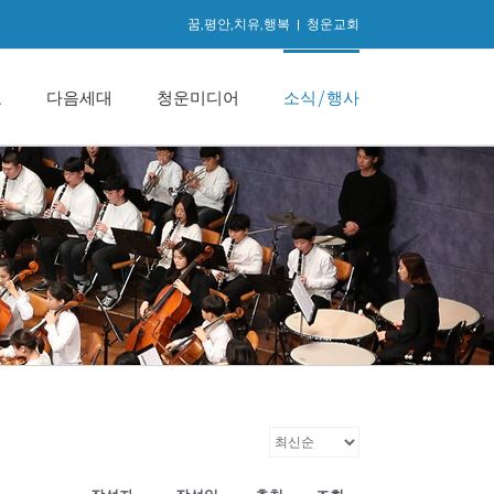
꿈,평안,치유,행복
|
청운교회
교
다음세대
청운미디어
소식/행사