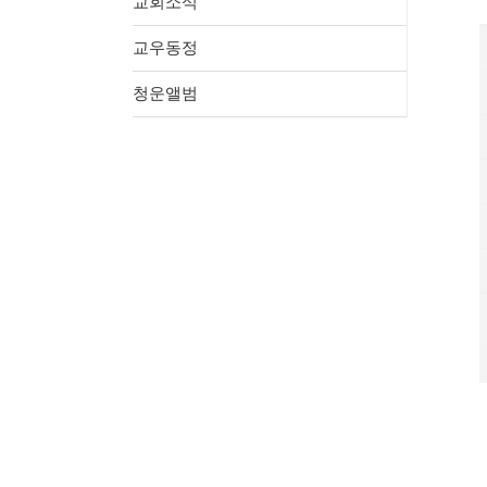
교회소식
교우동정
청운앨범