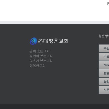
P
청운방
주
꿈이 있는교회
평안이 있는교회
수
치유가 있는교회
NO
행복한교회
할
늘
시