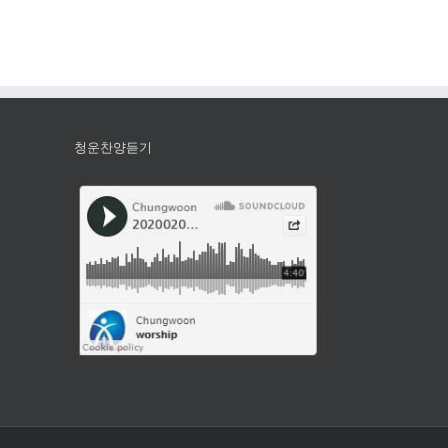
청운찬양듣기