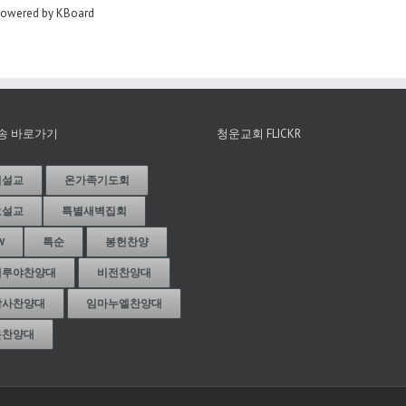
owered by KBoard
송 바로가기
청운교회 FLICKR
일설교
온가족기도회
요설교
특별새벽집회
W
특순
봉헌찬양
렐루야찬양대
비전찬양대
감사찬양대
임마누엘찬양대
온찬양대