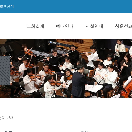
로뎀센터
교회소개
예배안내
시설안내
청운선
전체 260