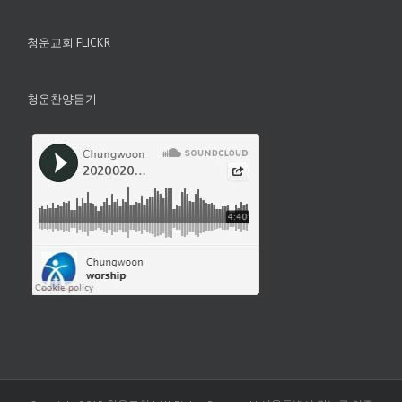
청운교회 FLICKR
청운찬양듣기