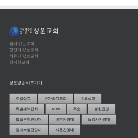
꿈이 있는교회
평안이 있는교회
치유가 있는교회
행복한교회
청운방송 바로가기
주일설교
온가족기도회
수요설교
특별새벽집회
NOW
특순
봉헌찬양
할렐루야찬양대
비전찬양대
늘감사찬양대
임마누엘찬양대
시온찬양대