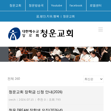
청운교회
청운방송국
Youtube
facebook
로뎀센터
꿈,평안,치유,행복
|
청운교회
전체 260
청운교회 장학금 신청 안내(2026)
cwch
|
2026.07.15
|
추천 0
|
조회 793
청운 DREAM 장학생 모집(2026년)