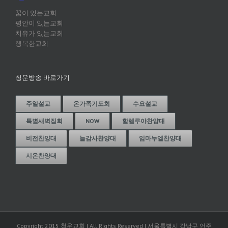
꿈이 있는교회
평안이 있는교회
치유가 있는교회
행복한교회
청운방송 바로가기
주일설교
온가족기도회
수요설교
특별새벽집회
NOW
할렐루야찬양대
비전찬양대
늘감사찬양대
임마누엘찬양대
시온찬양대
Copyright 2015 청운교회 | All Rights Reserved | 서울특별시 강남구 언주