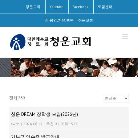
청운교회
Youtube
facebook
로뎀센터
꿈,평안,치유,행복
|
청운교회
전체 260
청운 DREAM 장학생 모집(2026년)
cwch
|
2026.06.17
|
추천 0
|
조회 1522
기부금 영수증 발급안내