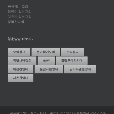
꿈이 있는교회
평안이 있는교회
치유가 있는교회
행복한교회
청운방송 바로가기
주일설교
온가족기도회
수요설교
특별새벽집회
NOW
할렐루야찬양대
비전찬양대
늘감사찬양대
임마누엘찬양대
시온찬양대
Copyright 2015 청운교회 | All Rights Reserved | 서울특별시 강남구 언주