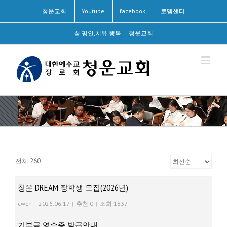
청운교회
Youtube
facebook
로뎀센터
꿈,평안,치유,행복
|
청운교회
전체 260
청운 DREAM 장학생 모집(2026년)
cwch
|
2026.06.17
|
추천 0
|
조회 1837
기부금 영수증 발급안내